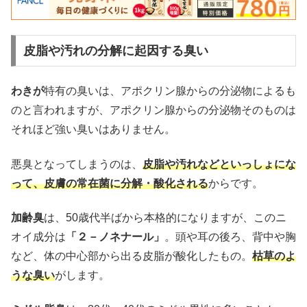
皮脂や汚れの分解に起因する臭い
わきが
特有の臭いは、アポクリン腺からの分泌物によるも
のと言われますが、アポクリン腺からの分泌物そのものは
それほど強い臭いはありません。
悪臭となってしまうのは、
皮脂や汚れなどといっしょにな
って、皮膚の常在菌に分解・酸化される
からです。
加齢臭
は、50歳代半ばから本格的になりますが、このニ
オイ成分は
「２－ノネナール」
。頭や耳の後ろ、背中や胸
など、体の中心部から出る皮脂が酸化したもの。
枯草のよ
うな臭い
がします。