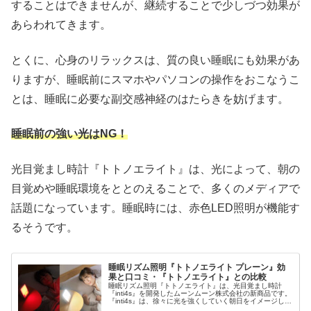
することはできませんが、継続することで少しづつ効果が
あらわれてきます。
とくに、心身のリラックスは、質の良い睡眠にも効果があ
りますが、睡眠前にスマホやパソコンの操作をおこなうこ
とは、睡眠に必要な副交感神経のはたらきを妨げます。
睡眠前の強い光はNG！
光目覚まし時計『トトノエライト』は、光によって、朝の
目覚めや睡眠環境をととのえることで、多くのメディアで
話題になっています。睡眠時には、赤色LED照明が機能す
るそうです。
睡眠リズム照明『トトノエライト プレーン』効
果と口コミ・『トトノエライト』との比較
睡眠リズム照明『トトノエライト』は、光目覚まし時計
『inti4s』を開発したムーンムーン株式会社の新商品です。
『inti4s』は、徐々に光を強くしていく朝日をイメージした
LED光によって、目覚めのルーティンをつくるというも