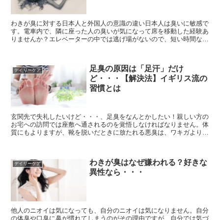
わきが臭に対する日本人と外国人の意識の違い日本人は臭いに敏感で
す。電車内で、隣に座った人の臭いが気になって席を移動した経験あ
りませんか？エレベーターの中では逃げ場がないので、短い時間なの
で息を止めていたなんて人も多いのでは？日本人は体質的に...
足臭の原因は「足汗」だけ
デイリーケア
ど・・・【解決法】イギリス流の
習慣とは
玄関先で失礼したいけど・・・、足臭をなんとかしたい！親しい方の
お宅への訪問では座敷へ通されるのを覚悟しなければなりません。体
質にもよりますが、靴を脱いだときに放たれる悪臭は、ワキガよりも
強烈です。足裏からのイヤな臭いのおもな原因物質は、「イ...
わきが臭はなぜ嫌われる？好きな
デイリーケア
異性なら・・・
他人のニオイは気になっても、自分のニオイは気になりません。自分
の体臭や口臭に鼻が慣れてしまうのがその理由ですが、自分では気づ