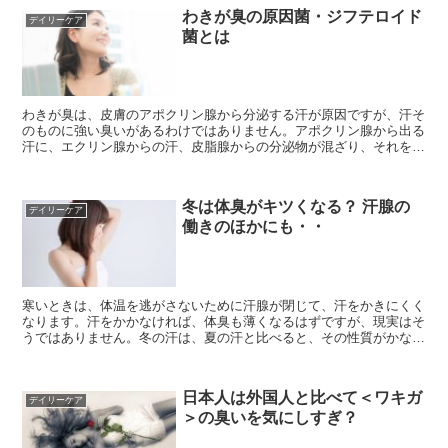
わきが臭の原因菌・ジフテロイド
デイリーケア
菌とは
わきが臭は、皮膚のアポクリン腺から分泌する汗が原因ですが、汗そ
のものに強い臭いがあるわけではありません。アポクリン腺から出る
汗に、エクリン腺からの汗、皮脂腺からの分泌物が混ざり、それを皮
膚の常在菌が分解することで、わきが特有の臭いがつくられ...
冬は体臭がキツくなる？ 汗腺の
デイリーケア
働きのほかにも・・
寒いときは、体温を逃がさないために汗腺が閉じて、汗をかきにくく
なります。汗をかかなければ、体臭も薄くなるはずですが、現実はそ
うではありません。冬の汗は、夏の汗と比べると、その性質がかなり
違います。夏は、大量に汗をかいてもサラサラした感じです...
日本人は外国人と比べて＜ワキガ
デイリーケア
＞の臭いを気にしすぎ？