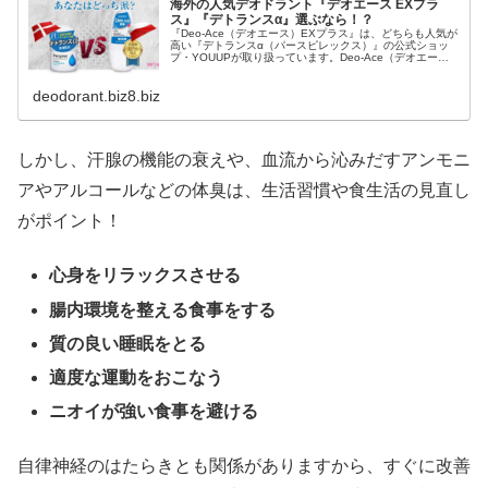
海外の人気デオドラント『デオエース EXプラ
ス』『デトランスα』選ぶなら！？
『Deo-Ace（デオエース）EXプラス』は、どちらも人気が
高い『デトランスα（パースピレックス）』の公式ショッ
プ・YOUUPが取り扱っています。Deo-Ace（デオエー
ス）EXプラスは、これまではポーランド製だけでしたが、
日本国内製造の薬...
deodorant.biz8.biz
しかし、汗腺の機能の衰えや、血流から沁みだすアンモニ
アやアルコールなどの体臭は、生活習慣や食生活の見直し
がポイント！
心身をリラックスさせる
腸内環境を整える食事をする
質の良い睡眠をとる
適度な運動をおこなう
ニオイが強い食事を避ける
自律神経のはたらきとも関係がありますから、すぐに改善